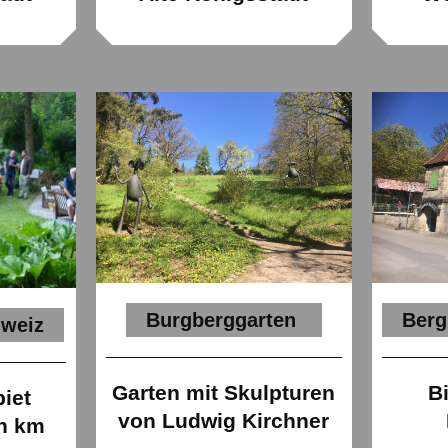
Burgberggarten
Berg
hweiz
Garten mit Skulpturen
B
ebiet
von Ludwig Kirchner
n km