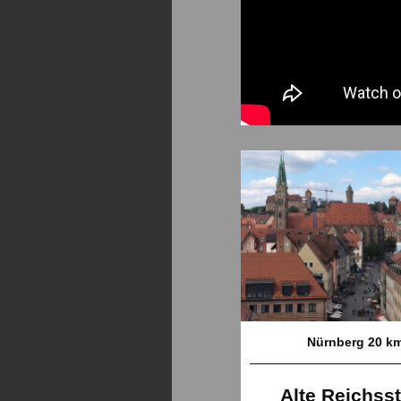
Nürnberg 20 k
Alte Reichss