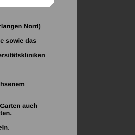
Erlangen Nord)
ie sowie das
rsitätskliniken
achsenem
 Gärten auch
rten.
in.