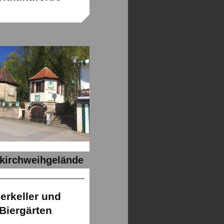
kirchweihgelände
ierkeller und
Biergärten